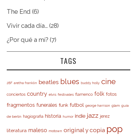
The End
(6)
Vivir cada día…
(28)
¿Por qué a mí?
(7)
TAGS
cine
blues
beatles
28F
aretha franklin
buddy holly
country
folk
fotos
conciertos
flamenco
elvis
festivales
fragmentos
futbol
funerales
funk
glam
guía
george harrison
jazz
indie
historia
jerez
hagiografia
de berlín
humor
pop
original y copia
maleso
literatura
motown