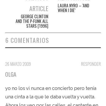
Navegación de entradas
LAURA NYRO – ‘AND
ARTICLE
WHEN I DIE’
GEORGE CLINTON
AND THE P-FUNK ALL
STARS [1996]
6 COMENTARIOS
26 MARZO 2009
RESPONDER
OLGA
yo no los vi nunca en concierto pero tenía
una cinta a la que le daba vuelta y vuelta.
Ahora los veo por las calles, el cantante en