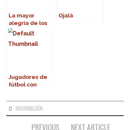
La mayor
Ojalá
alegría de los
últimos
tiempos
Jugadores de
fútbol con
nombres de 3
letras — El
once completo
INFORMACIÓN
PREVIOUS
NEXT ARTICLE