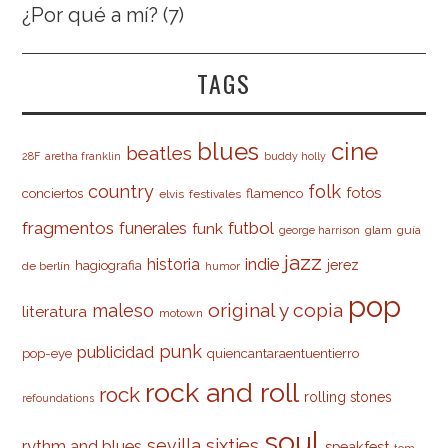
¿Por qué a mí?
(7)
TAGS
cine
blues
beatles
28F
aretha franklin
buddy holly
country
folk
fotos
conciertos
flamenco
elvis
festivales
fragmentos
futbol
funerales
funk
glam
guía
george harrison
jazz
indie
historia
jerez
hagiografia
de berlín
humor
pop
original y copia
maleso
literatura
motown
punk
publicidad
pop-eye
quiencantaraentuentierro
rock and roll
rock
rolling stones
refoundations
soul
sevilla
sixties
rythm and blues
speakfest
tom