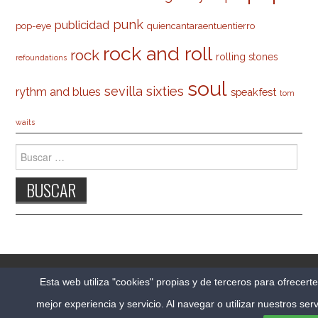
punk
publicidad
pop-eye
quiencantaraentuentierro
rock and roll
rock
rolling stones
refoundations
soul
sevilla
sixties
rythm and blues
speakfest
tom
waits
Buscar:
© 2026 CARLESO.COM. TODOS LOS DERECHOS
Esta web utiliza "cookies" propias y de terceros para ofrecert
RESERVADOS.
mejor experiencia y servicio. Al navegar o utilizar nuestros serv