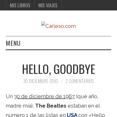
MIS LIBROS
MIS VIAJES
MENU
MIS LIBROS
HELLO, GOODBYE
MIS VIAJES
30 DICIEMBRE 2010
2 COMENTARIOS
Un
30 de diciembre de 1967
(qué año,
madre mía),
The Beatles
estaban en el
número 1
de las listas en
USA
con «Hello