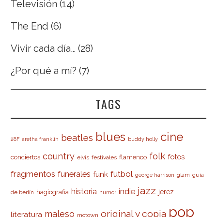
Televisión
(14)
The End
(6)
Vivir cada día…
(28)
¿Por qué a mí?
(7)
TAGS
cine
blues
beatles
28F
aretha franklin
buddy holly
country
folk
fotos
conciertos
flamenco
elvis
festivales
fragmentos
futbol
funerales
funk
glam
guía
george harrison
jazz
indie
historia
jerez
hagiografia
de berlín
humor
pop
original y copia
maleso
literatura
motown