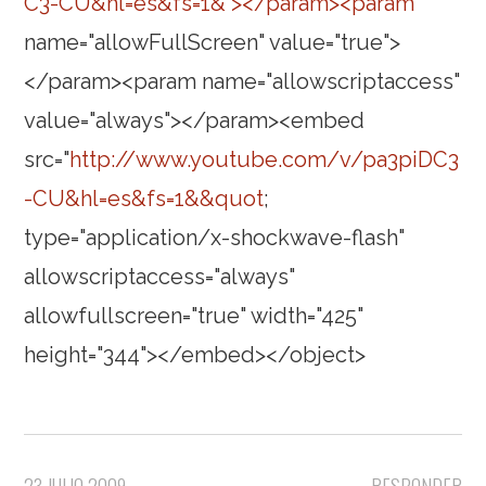
C3-CU&hl=es&fs=1&"></param><param
name="allowFullScreen" value="true">
</param><param name="allowscriptaccess"
value="always"></param><embed
src="
http://www.youtube.com/v/pa3piDC3
-CU&hl=es&fs=1&&quot
;
type="application/x-shockwave-flash"
allowscriptaccess="always"
allowfullscreen="true" width="425"
height="344"></embed></object>
23 JULIO 2009
RESPONDER