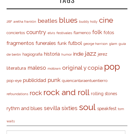
cine
blues
beatles
28F
aretha franklin
buddy holly
country
folk
fotos
conciertos
flamenco
elvis
festivales
fragmentos
futbol
funerales
funk
glam
guía
george harrison
jazz
indie
historia
jerez
hagiografia
de berlín
humor
pop
original y copia
maleso
literatura
motown
punk
publicidad
pop-eye
quiencantaraentuentierro
rock and roll
rock
rolling stones
refoundations
soul
sevilla
sixties
rythm and blues
speakfest
tom
waits
Buscar: