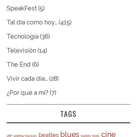
SpeakFest
(5)
Tal día como hoy…
(415)
Tecnología
(36)
Televisión
(14)
The End
(6)
Vivir cada día…
(28)
¿Por qué a mí?
(7)
TAGS
cine
blues
beatles
28F
aretha franklin
buddy holly