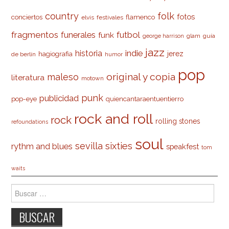
country
folk
fotos
conciertos
flamenco
elvis
festivales
fragmentos
futbol
funerales
funk
glam
guía
george harrison
jazz
indie
historia
jerez
hagiografia
de berlín
humor
pop
original y copia
maleso
literatura
motown
punk
publicidad
pop-eye
quiencantaraentuentierro
rock and roll
rock
rolling stones
refoundations
soul
sevilla
sixties
rythm and blues
speakfest
tom
waits
Buscar: