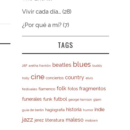
Vivir cada día…
(28)
¿Por qué a mí?
(7)
TAGS
blues
beatles
28F
aretha franklin
buddy
cine
country
conciertos
elvis
holly
folk
fragmentos
fotos
flamenco
festivales
futbol
funerales
funk
glam
george harrison
indie
historia
hagiografia
guía de berlín
humor
jazz
maleso
literatura
jerez
motown