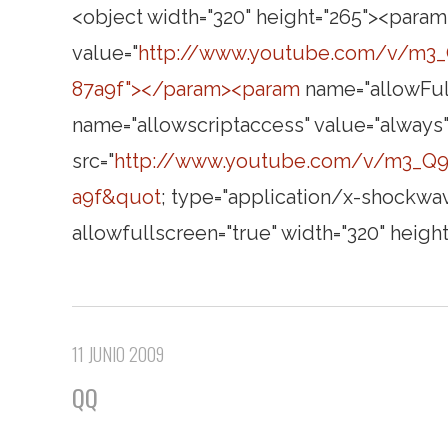
<object width="320" height="265"><para
value="
http://www.youtube.com/v/m3_Q
87a9f"></param><param
name="allowFul
name="allowscriptaccess" value="alwa
src="
http://www.youtube.com/v/m3_Q96
a9f&quot
; type="application/x-shockwav
allowfullscreen="true" width="320" hei
11 JUNIO 2009
QQ