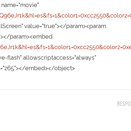
m name="movie"
96eJr1k&hl=es&fs=1&color1=0xcc2550&color2=
lScreen" value="true"></param><param
ys"></param><embed
eJr1k&hl=es&fs=1&color1=0xcc2550&color2=0x
e-flash" allowscriptaccess="always"
ght="265"></embed></object>
RESPO