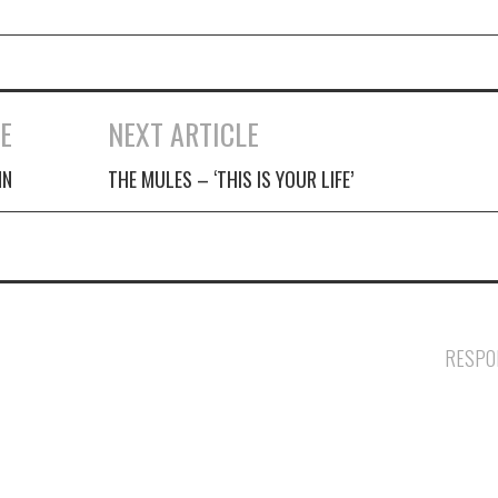
09, Sr.
Chinarro….
E
NEXT ARTICLE
NN
THE MULES – ‘THIS IS YOUR LIFE’
RESPO