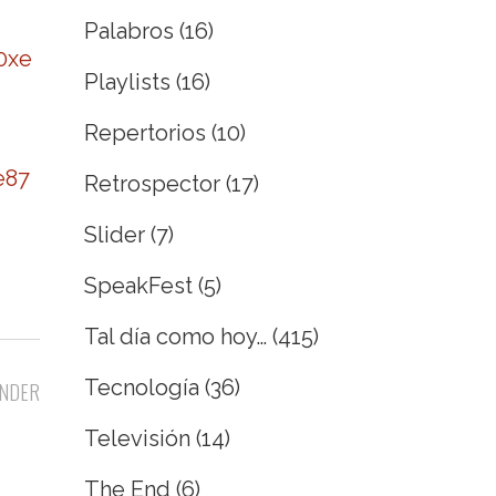
Palabros
(16)
0xe
Playlists
(16)
Repertorios
(10)
e87
Retrospector
(17)
Slider
(7)
SpeakFest
(5)
Tal día como hoy…
(415)
Tecnología
(36)
NDER
Televisión
(14)
The End
(6)