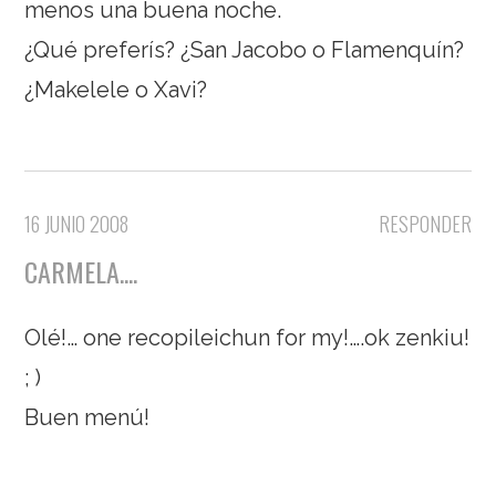
menos una buena noche.
¿Qué preferís? ¿San Jacobo o Flamenquín?
¿Makelele o Xavi?
16 JUNIO 2008
RESPONDER
CARMELA....
Olé!… one recopileichun for my!….ok zenkiu!
; )
Buen menú!