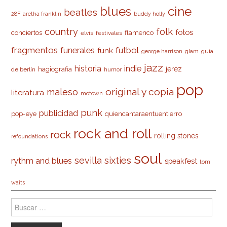
cine
blues
beatles
28F
aretha franklin
buddy holly
country
folk
fotos
conciertos
flamenco
elvis
festivales
fragmentos
futbol
funerales
funk
glam
guía
george harrison
jazz
indie
historia
jerez
hagiografia
de berlín
humor
pop
original y copia
maleso
literatura
motown
punk
publicidad
pop-eye
quiencantaraentuentierro
rock and roll
rock
rolling stones
refoundations
soul
sevilla
sixties
rythm and blues
speakfest
tom
waits
Buscar: