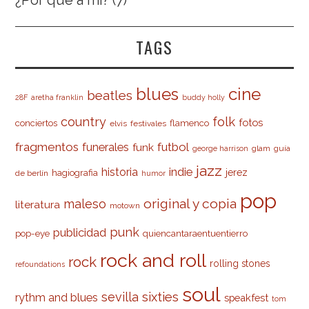
TAGS
cine
blues
beatles
28F
aretha franklin
buddy holly
country
folk
fotos
conciertos
flamenco
elvis
festivales
fragmentos
futbol
funerales
funk
glam
guía
george harrison
jazz
indie
historia
jerez
hagiografia
de berlín
humor
pop
original y copia
maleso
literatura
motown
punk
publicidad
pop-eye
quiencantaraentuentierro
rock and roll
rock
rolling stones
refoundations
soul
sevilla
sixties
rythm and blues
speakfest
tom