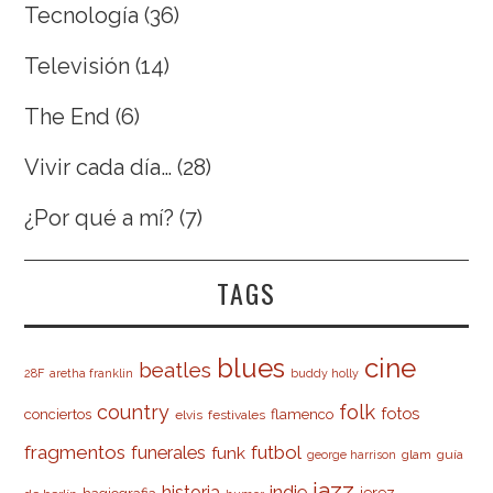
Tecnología
(36)
Televisión
(14)
The End
(6)
Vivir cada día…
(28)
¿Por qué a mí?
(7)
TAGS
cine
blues
beatles
28F
aretha franklin
buddy holly
country
folk
fotos
conciertos
flamenco
elvis
festivales
fragmentos
futbol
funerales
funk
glam
guía
george harrison
jazz
indie
historia
jerez