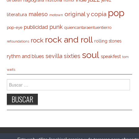
hagiografia
de berlín
humor
pop
original y copia
maleso
literatura
motown
punk
publicidad
pop-eye
quiencantaraentuentierro
rock and roll
rock
rolling stones
refoundations
soul
sevilla
sixties
rythm and blues
speakfest
tom
waits
Buscar:
© 2026 CARLESO.COM. TODOS LOS DERECHOS