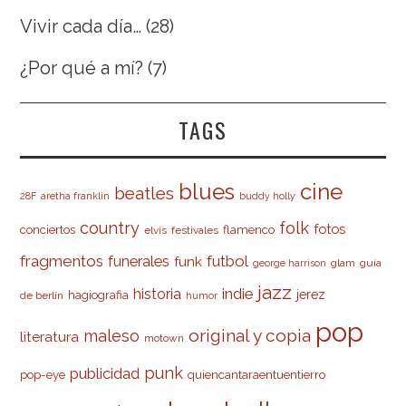
Vivir cada día…
(28)
¿Por qué a mí?
(7)
TAGS
cine
blues
beatles
28F
aretha franklin
buddy holly
country
folk
fotos
conciertos
flamenco
elvis
festivales
fragmentos
futbol
funerales
funk
glam
guía
george harrison
jazz
indie
historia
jerez
hagiografia
de berlín
humor
pop
original y copia
maleso
literatura
motown
punk
publicidad
pop-eye
quiencantaraentuentierro