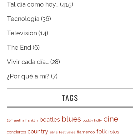
Tal día como hoy…
(415)
Tecnología
(36)
Televisión
(14)
The End
(6)
Vivir cada día…
(28)
¿Por qué a mí?
(7)
TAGS
cine
blues
beatles
28F
aretha franklin
buddy holly
country
folk
fotos
conciertos
flamenco
elvis
festivales