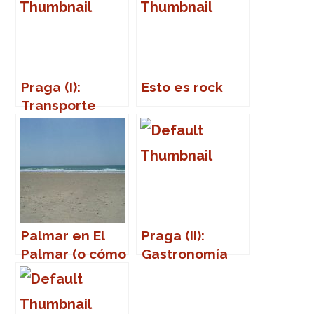
Praga (I):
Esto es rock
Transporte
público
Palmar en El
Praga (II):
Palmar (o cómo
Gastronomía
volver a la
vida)