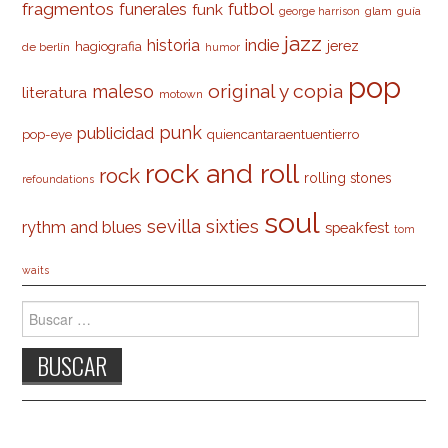
fragmentos
futbol
funerales
funk
glam
guía
george harrison
jazz
indie
historia
jerez
hagiografia
de berlín
humor
pop
original y copia
maleso
literatura
motown
punk
publicidad
pop-eye
quiencantaraentuentierro
rock and roll
rock
rolling stones
refoundations
soul
sevilla
sixties
rythm and blues
speakfest
tom
waits
Buscar: