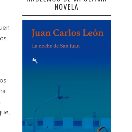
NOVELA
buen
mos
los
ra
n
que,