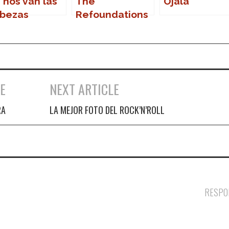
 nos van las
The
Ojalá
bezas
Refoundations
en Marbella
E
NEXT ARTICLE
RA
LA MEJOR FOTO DEL ROCK’N’ROLL
RESPO