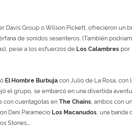
r Davis Group o Wilson Pickett, ofrecieron un 
érfana de sonidos sesenteros. (También podría
as), pese a los esfuerzos de
Los Calambres
por
mó
El Hombre Burbuja
con Julio de La Rosa, con 
jó el grupo, se embarcó en una divertida aventu
e con cuentagotas en
The Chains
, ambos con u
 con Dani Paramecio
Los Macanudos
, una banda 
los Stones…