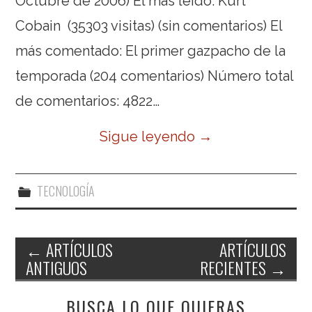
Octubre de 2006) El más leído: Kurt
Cobain (35303 visitas) (sin comentarios) El
más comentado: El primer gazpacho de la
temporada (204 comentarios) Número total
de comentarios: 4822…
Sigue leyendo
→
TECNOLOGÍA
←
ARTÍCULOS
ARTÍCULOS
ANTIGUOS
RECIENTES
→
Navegación de entradas
BUSCA LO QUE QUIERAS