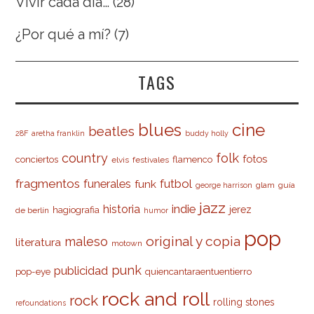
Vivir cada día…
(28)
¿Por qué a mí?
(7)
TAGS
cine
blues
beatles
28F
aretha franklin
buddy holly
country
folk
fotos
conciertos
flamenco
elvis
festivales
fragmentos
futbol
funerales
funk
glam
guía
george harrison
jazz
indie
historia
jerez
hagiografia
de berlín
humor
pop
original y copia
maleso
literatura
motown
punk
publicidad
pop-eye
quiencantaraentuentierro
rock and roll
rock
rolling stones
refoundations