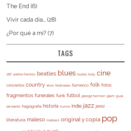
The End
(6)
Vivir cada día…
(28)
¿Por qué a mí?
(7)
TAGS
cine
blues
beatles
28F
aretha franklin
buddy holly
country
folk
fotos
conciertos
flamenco
elvis
festivales
fragmentos
futbol
funerales
funk
glam
guía
george harrison
jazz
indie
historia
jerez
hagiografia
de berlín
humor
pop
original y copia
maleso
literatura
motown