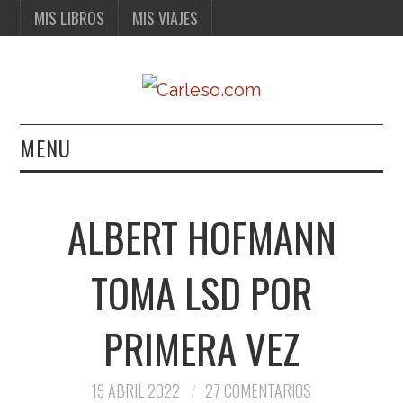
MIS LIBROS
MIS VIAJES
MENU
MIS LIBROS
ALBERT HOFMANN
MIS VIAJES
TOMA LSD POR
PRIMERA VEZ
19 ABRIL 2022
27 COMENTARIOS