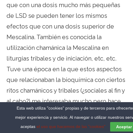
que con una dosis mucho más pequeñas
de LSD se pueden tener los mismos
efectos que con una dosis superior de
Mescalina. También es conocida la
utilización chamánica la Mescalina en
liturgias tribales y de iniciación, etc, etc.
Tuve una época en la que estos aspectos
que relacionaban la bioquímica con ciertos
ritos chamánicos y tribales (¿sociales al fin y
al cabo?) me interesaba mucho pero hace
Esta web utiliza "cookies" propias y de terceros para ofrecert
tiempo que por falta de tiempo lo tengo
mejor experiencia y servicio. Al navegar o utilizar nuestros serv
un poco abandonado…A ver si te busco
aceptas
el uso que hacemos de las "cookies"
Aceptar