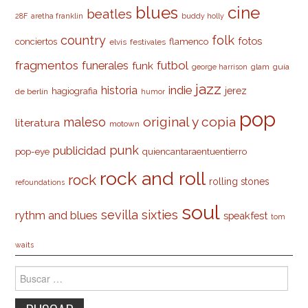
cine
blues
beatles
28F
aretha franklin
buddy holly
country
folk
fotos
conciertos
flamenco
elvis
festivales
fragmentos
futbol
funerales
funk
glam
guía
george harrison
jazz
indie
historia
jerez
hagiografia
de berlín
humor
pop
original y copia
maleso
literatura
motown
punk
publicidad
pop-eye
quiencantaraentuentierro
rock and roll
rock
rolling stones
refoundations
soul
sevilla
sixties
rythm and blues
speakfest
tom
waits
Buscar: