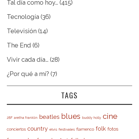
Tal día como hoy…
(415)
Tecnología
(36)
Televisión
(14)
The End
(6)
Vivir cada día…
(28)
¿Por qué a mí?
(7)
TAGS
cine
blues
beatles
28F
aretha franklin
buddy holly
country
folk
fotos
conciertos
flamenco
elvis
festivales