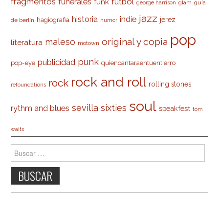
fragmentos
futbol
funerales
funk
glam
guía
george harrison
jazz
indie
historia
jerez
hagiografia
de berlín
humor
pop
original y copia
maleso
literatura
motown
punk
publicidad
pop-eye
quiencantaraentuentierro
rock and roll
rock
rolling stones
refoundations
soul
sevilla
sixties
rythm and blues
speakfest
tom
waits
Buscar: