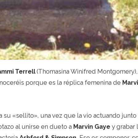
ammi Terrell
(Thomasina Winifred Montgomery),
onoceréis porque es la réplica femenina de
Marv
a su «sellito», una vez que la vio actuando junto
tazo al unirse en dueto a
Marvin Gaye
y grabar 
actoría
Ashford & Simpson.
Eso es componer, co