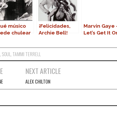
ué músico
¡Felicidades,
Marvin Gaye 
ede chulear
Archie Bell!
Let’s Get It O
 tener un
teroide con
 nombre?
N
,
SOUL
,
TAMMI TERRELL
E
NEXT ARTICLE
NE
ALEX CHILTON