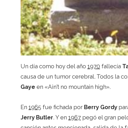
Un día como hoy del año
1970
fallecía
T
causa de un tumor cerebral. Todos la c
Gaye
en «Ain’t no mountain high».
En
1965
fue fichada por
Berry Gordy
par
Jerry Butler
. Y en
1967
pegó el gran pelo
canción antes mencionada, salida de la f