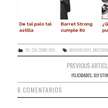
De tal palo tal
Barret Strong
¿Q
astilla
cumple 80
pu
años
de
as
su
TAL DÍA COMO HOY...
MARVIN GAYE
,
MOTOW
PREVIOUS ARTICL
Navegación de entradas
FELICIDADES, SLY STO
6 COMENTARIOS