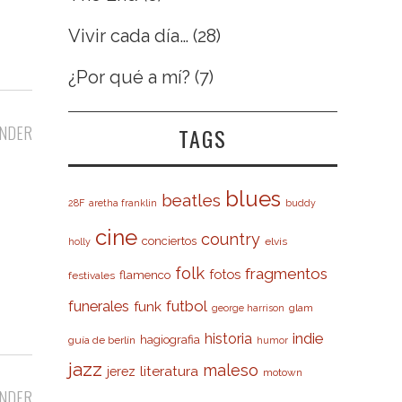
Vivir cada día…
(28)
¿Por qué a mí?
(7)
NDER
TAGS
blues
beatles
28F
aretha franklin
buddy
cine
country
conciertos
elvis
holly
folk
fragmentos
fotos
flamenco
festivales
futbol
funerales
funk
glam
george harrison
indie
historia
hagiografia
guía de berlín
humor
jazz
maleso
literatura
jerez
motown
NDER