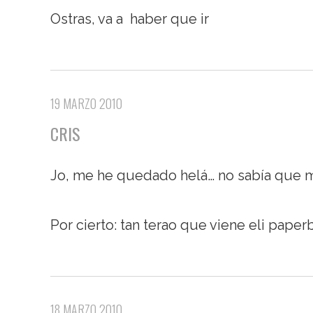
Ostras, va a haber que ir
19 MARZO 2010
CRIS
Jo, me he quedado helá… no sabía que 
Por cierto: tan terao que viene eli paperb
18 MARZO 2010