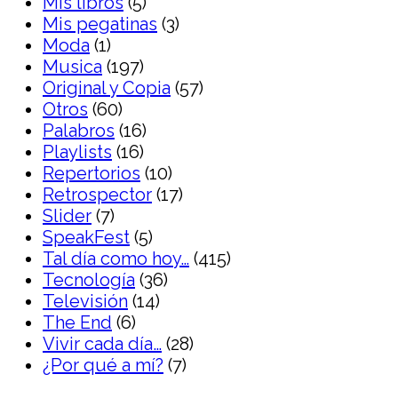
Mis libros
(5)
Mis pegatinas
(3)
Moda
(1)
Musica
(197)
Original y Copia
(57)
Otros
(60)
Palabros
(16)
Playlists
(16)
Repertorios
(10)
Retrospector
(17)
Slider
(7)
SpeakFest
(5)
Tal día como hoy…
(415)
Tecnología
(36)
Televisión
(14)
The End
(6)
Vivir cada día…
(28)
¿Por qué a mí?
(7)