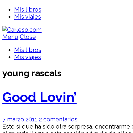
Mis libros
Mis viajes
Menu
Close
Mis libros
Mis viajes
young rascals
Good Lovin’
7 marzo 2011
2 comentarios
Esto sí que ha sido otra sorpresa, encontrarm