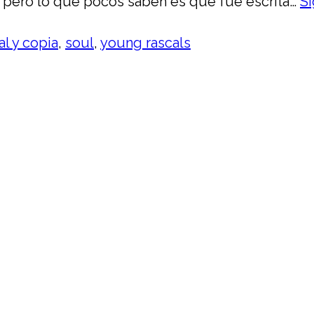
s, pero lo que pocos saben es que fue escrita…
S
al y copia
,
soul
,
young rascals