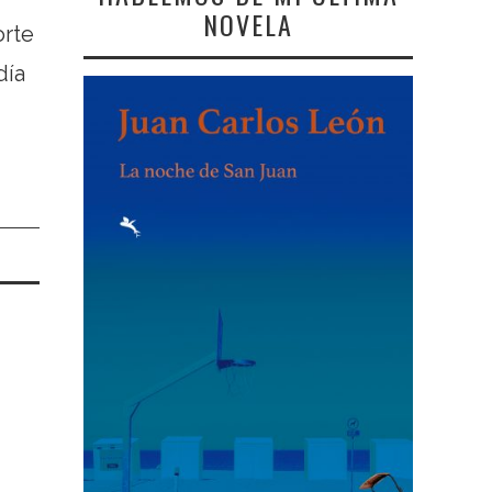
NOVELA
orte
día