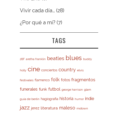
Vivir cada día…
(28)
¿Por qué a mí?
(7)
TAGS
blues
beatles
28F
aretha franklin
buddy
cine
country
conciertos
elvis
holly
folk
fragmentos
fotos
flamenco
festivales
futbol
funerales
funk
glam
george harrison
indie
historia
hagiografia
guía de berlín
humor
jazz
maleso
literatura
jerez
motown