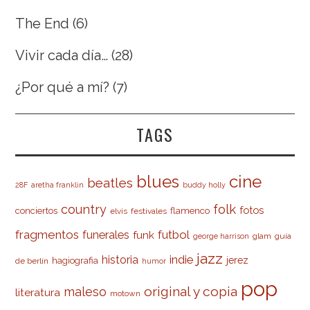
The End
(6)
Vivir cada día…
(28)
¿Por qué a mí?
(7)
TAGS
cine
blues
beatles
28F
aretha franklin
buddy holly
country
folk
fotos
conciertos
flamenco
elvis
festivales
fragmentos
futbol
funerales
funk
glam
guía
george harrison
jazz
indie
historia
jerez
hagiografia
de berlín
humor
pop
original y copia
maleso
literatura
motown