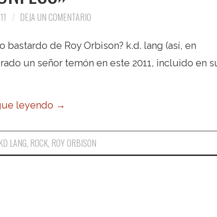
11
DEJA UN COMENTARIO
o bastardo de Roy Orbison? k.d. lang (así, en
urado un señor temón en este 2011, incluido en s
gue leyendo
→
KD LANG
,
ROCK
,
ROY ORBISON