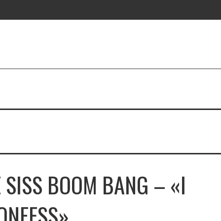
E SISS BOOM BANG – «I
ONFESS»