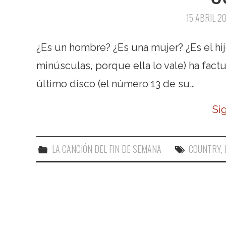
15 ABRIL 20
¿Es un hombre? ¿Es una mujer? ¿Es el hij
minúsculas, porque ella lo vale) ha fact
último disco (el número 13 de su…
Si
LA CANCIÓN DEL FIN DE SEMANA
COUNTRY
,