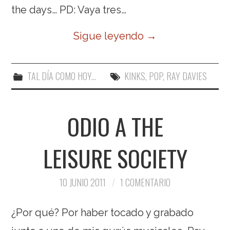
the days… PD: Vaya tres…
Sigue leyendo
→
TAL DÍA COMO HOY...
KINKS
,
POP
,
RAY DAVIES
ODIO A THE
LEISURE SOCIETY
10 JUNIO 2011
1 COMENTARIO
¿Por qué? Por haber tocado y grabado