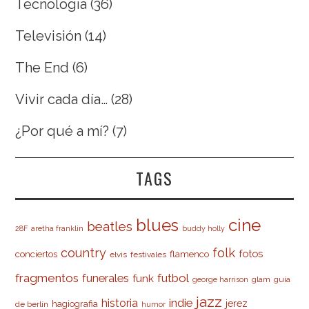
Tecnología
(36)
Televisión
(14)
The End
(6)
Vivir cada día…
(28)
¿Por qué a mí?
(7)
TAGS
cine
blues
beatles
28F
aretha franklin
buddy holly
country
folk
fotos
conciertos
flamenco
elvis
festivales
fragmentos
futbol
funerales
funk
glam
guía
george harrison
jazz
indie
historia
jerez
hagiografia
de berlín
humor