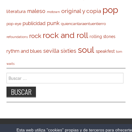
pop
original y copia
maleso
literatura
motown
punk
publicidad
pop-eye
quiencantaraentuentierro
rock and roll
rock
rolling stones
refoundations
soul
sevilla
sixties
rythm and blues
speakfest
tom
waits
Buscar:
© 2026 CARLESO.COM. TODOS LOS DERECHOS
Esta web utiliza "cookies" propias y de terceros para ofrecert