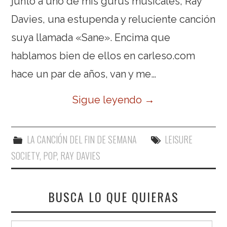
junto a uno de mis gurús musicales, Ray
Davies, una estupenda y reluciente canción
suya llamada «Sane». Encima que
hablamos bien de ellos en carleso.com
hace un par de años, van y me…
Sigue leyendo
→
LA CANCIÓN DEL FIN DE SEMANA
LEISURE
SOCIETY
,
POP
,
RAY DAVIES
BUSCA LO QUE QUIERAS
Buscar: