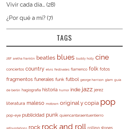
Vivir cada día…
(28)
¿Por qué a mí?
(7)
TAGS
cine
blues
beatles
28F
aretha franklin
buddy holly
country
folk
fotos
conciertos
flamenco
elvis
festivales
fragmentos
futbol
funerales
funk
glam
guía
george harrison
jazz
indie
historia
jerez
hagiografia
de berlín
humor
pop
original y copia
maleso
literatura
motown
punk
publicidad
pop-eye
quiencantaraentuentierro
rock and roll
rock
rolling stones
refoundations