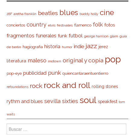
cine
blues
beatles
28F
aretha franklin
buddy holly
country
folk
fotos
conciertos
flamenco
elvis
festivales
fragmentos
futbol
funerales
funk
glam
guía
george harrison
jazz
indie
historia
jerez
hagiografia
de berlín
humor
pop
original y copia
maleso
literatura
motown
punk
publicidad
pop-eye
quiencantaraentuentierro
rock and roll
rock
rolling stones
refoundations
soul
sevilla
sixties
rythm and blues
speakfest
tom
waits
Buscar: