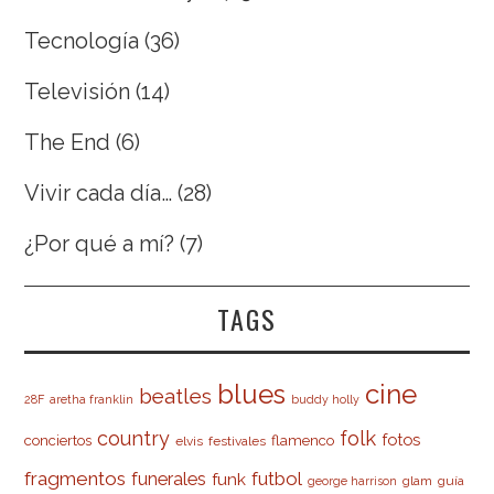
Tecnología
(36)
Televisión
(14)
The End
(6)
Vivir cada día…
(28)
¿Por qué a mí?
(7)
TAGS
cine
blues
beatles
28F
aretha franklin
buddy holly
country
folk
fotos
conciertos
flamenco
elvis
festivales
fragmentos
futbol
funerales
funk
glam
guía
george harrison