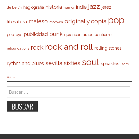
jazz
indie
historia
jerez
hagiografia
de berlín
humor
pop
original y copia
maleso
literatura
motown
punk
publicidad
pop-eye
quiencantaraentuentierro
rock and roll
rock
rolling stones
refoundations
soul
sevilla
sixties
rythm and blues
speakfest
tom
waits
Buscar: