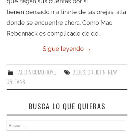
que hagan sus cuentas por si
tienen pensado ir a tirarle de las orejas, allá
donde se encuentre ahora. Como Mac
Rebennack es complicado de de…
Sigue leyendo
→
TAL DÍA COMO HOY...
BLUES
,
DR. JOHN
,
NEW
ORLEANS
BUSCA LO QUE QUIERAS
Buscar: