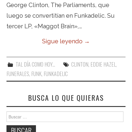
George Clinton, The Parliaments, que
luego se convertitían en Funkadelic. Su
tercer LP, «Maggot Brain»,…
Sigue leyendo
→
TAL DÍA COMO HOY...
CLINTON
,
EDDIE HAZEL
,
FUNERALES
,
FUNK
,
FUNKADELIC
BUSCA LO QUE QUIERAS
Buscar: