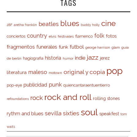
TAGS
cine
blues
beatles
28F
aretha franklin
buddy holly
country
folk
fotos
conciertos
flamenco
elvis
festivales
fragmentos
futbol
funerales
funk
glam
guía
george harrison
jazz
indie
historia
jerez
hagiografia
de berlín
humor
pop
original y copia
maleso
literatura
motown
punk
publicidad
pop-eye
quiencantaraentuentierro
rock and roll
rock
rolling stones
refoundations
soul
sevilla
sixties
rythm and blues
speakfest
tom
waits