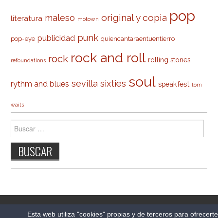
pop
original y copia
maleso
literatura
motown
punk
publicidad
pop-eye
quiencantaraentuentierro
rock and roll
rock
rolling stones
refoundations
soul
sevilla
sixties
rythm and blues
speakfest
tom
waits
Buscar:
© 2026 CARLESO.COM. TODOS LOS DERECHOS
Esta web utiliza "cookies" propias y de terceros para ofrecert