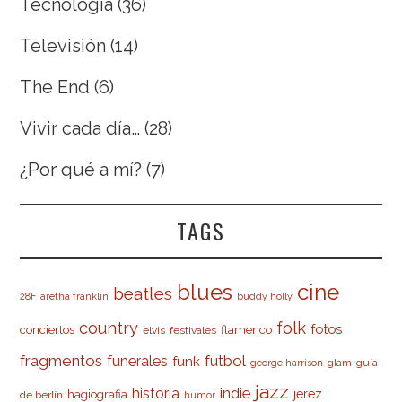
Tecnología
(36)
Televisión
(14)
The End
(6)
Vivir cada día…
(28)
¿Por qué a mí?
(7)
TAGS
cine
blues
beatles
28F
aretha franklin
buddy holly
country
folk
fotos
conciertos
flamenco
elvis
festivales
fragmentos
futbol
funerales
funk
glam
guía
george harrison
jazz
indie
historia
jerez
hagiografia
de berlín
humor