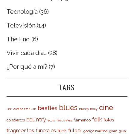
Tecnología
(36)
Televisión
(14)
The End
(6)
Vivir cada día…
(28)
¿Por qué a mí?
(7)
TAGS
cine
blues
beatles
28F
aretha franklin
buddy holly
country
folk
fotos
conciertos
flamenco
elvis
festivales
fragmentos
futbol
funerales
funk
glam
guía
george harrison