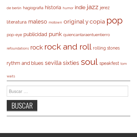
jazz
indie
historia
jerez
hagiografia
de berlín
humor
pop
original y copia
maleso
literatura
motown
punk
publicidad
pop-eye
quiencantaraentuentierro
rock and roll
rock
rolling stones
refoundations
soul
sevilla
sixties
rythm and blues
speakfest
tom
waits
Buscar: