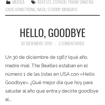
MUSICA
BEATLES
,
ESPACIO
,
FRANK SINATRA
,
LOUIS ARMSTRONG
,
NASA
,
STORMY MONDAYS
HELLO, GOODBYE
30 DICIEMBRE 2010
2 COMENTARIOS
Un 30 de diciembre de 1967 (qué año,
madre mía), The Beatles estaban en el
número 1 de las listas en USA con «Hello
Goodbye». ¿Qué mejor día que hoy para
saludar al año que entra y decirle goodbye
al…