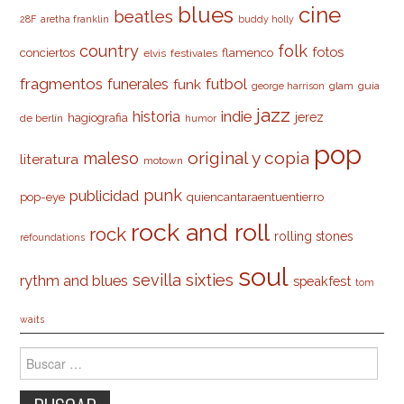
cine
blues
beatles
28F
aretha franklin
buddy holly
country
folk
fotos
conciertos
flamenco
elvis
festivales
fragmentos
futbol
funerales
funk
glam
guía
george harrison
jazz
indie
historia
jerez
hagiografia
de berlín
humor
pop
original y copia
maleso
literatura
motown
punk
publicidad
pop-eye
quiencantaraentuentierro
rock and roll
rock
rolling stones
refoundations
soul
sevilla
sixties
rythm and blues
speakfest
tom
waits
Buscar: