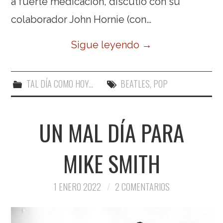
a fuerte medicación, discutió con su
colaborador John Hornie (con…
Sigue leyendo
→
TAL DÍA COMO HOY...
BEATLES
,
POP
UN MAL DÍA PARA
MIKE SMITH
1 ENERO 2022
2 COMENTARIOS