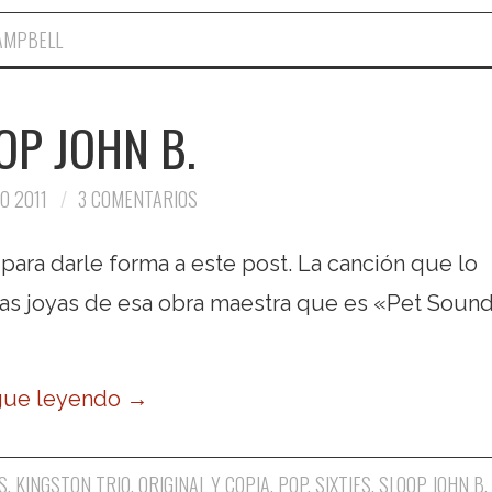
AMPBELL
OP JOHN B.
O 2011
3 COMENTARIOS
ara darle forma a este post. La canción que lo
las joyas de esa obra maestra que es «Pet Sound
gue leyendo
→
S
,
KINGSTON TRIO
,
ORIGINAL Y COPIA
,
POP
,
SIXTIES
,
SLOOP JOHN B.