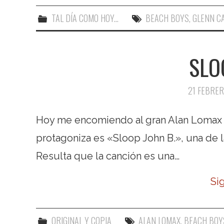
TAL DÍA COMO HOY...
BEACH BOYS
,
GLENN C
SLO
21 FEBRER
Hoy me encomiendo al gran Alan Lomax p
protagoniza es «Sloop John B.», una de 
Resulta que la canción es una…
Si
ORIGINAL Y COPIA
ALAN LOMAX
,
BEACH BOY