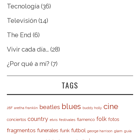
Tecnología
(36)
Televisión
(14)
The End
(6)
Vivir cada día…
(28)
¿Por qué a mí?
(7)
TAGS
cine
blues
beatles
28F
aretha franklin
buddy holly
country
folk
fotos
conciertos
flamenco
elvis
festivales
fragmentos
futbol
funerales
funk
glam
guía
george harrison