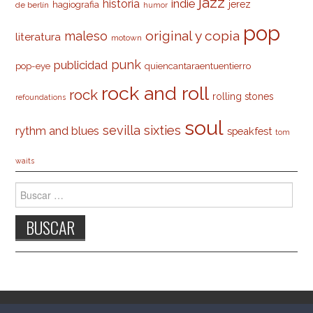
jazz
indie
historia
jerez
hagiografia
de berlín
humor
pop
original y copia
maleso
literatura
motown
punk
publicidad
pop-eye
quiencantaraentuentierro
rock and roll
rock
rolling stones
refoundations
soul
sevilla
sixties
rythm and blues
speakfest
tom
waits
Buscar:
© 2026 CARLESO.COM. TODOS LOS DERECHOS