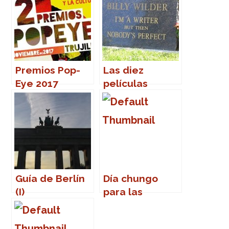
Premios Pop-
Las diez
Eye 2017
películas
favoritas de
Billy Wilder
Guía de Berlín
Día chungo
(I)
para las
efemérides