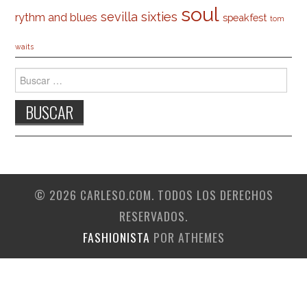
soul
sevilla
sixties
rythm and blues
speakfest
tom
waits
Buscar:
© 2026 CARLESO.COM. TODOS LOS DERECHOS
RESERVADOS.
FASHIONISTA
POR ATHEMES