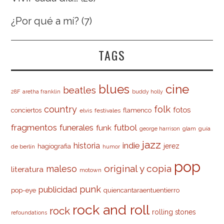
¿Por qué a mí?
(7)
TAGS
cine
blues
beatles
28F
aretha franklin
buddy holly
country
folk
fotos
conciertos
flamenco
elvis
festivales
fragmentos
futbol
funerales
funk
glam
guía
george harrison
jazz
indie
historia
jerez
hagiografia
de berlín
humor
pop
original y copia
maleso
literatura
motown
punk
publicidad
pop-eye
quiencantaraentuentierro
rock and roll
rock
rolling stones
refoundations