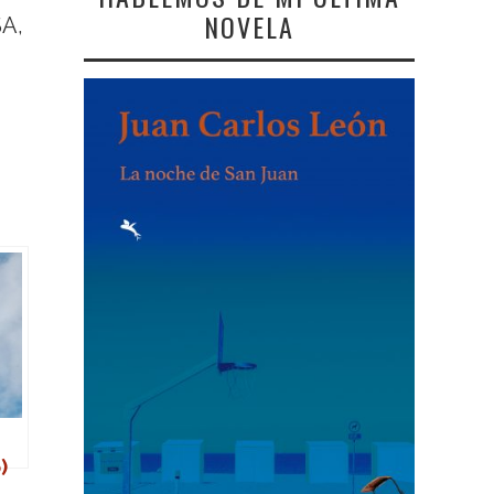
NOVELA
SA,
)