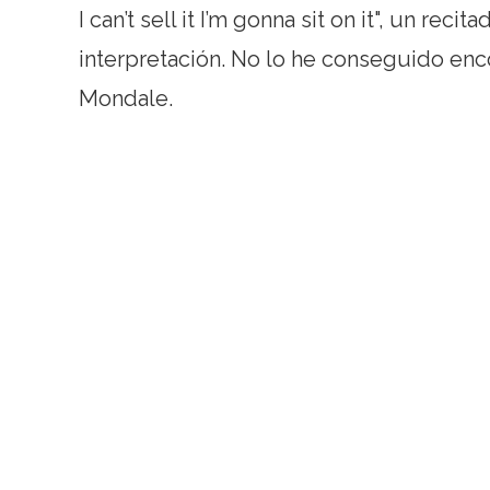
I can’t sell it I’m gonna sit on it", un re
interpretación. No lo he conseguido enco
Mondale.