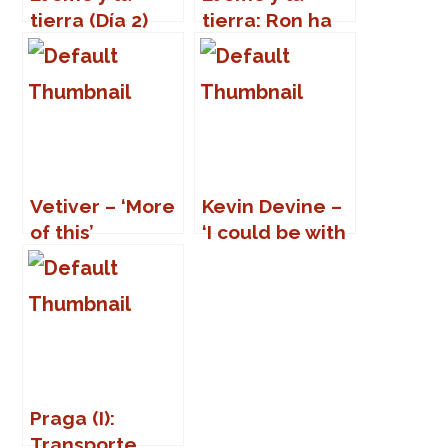
tierra (Día 2)
tierra: Ron ha
muerto
Vetiver – ‘More
Kevin Devine –
of this’
‘I could be with
anyone’
Praga (I):
Transporte