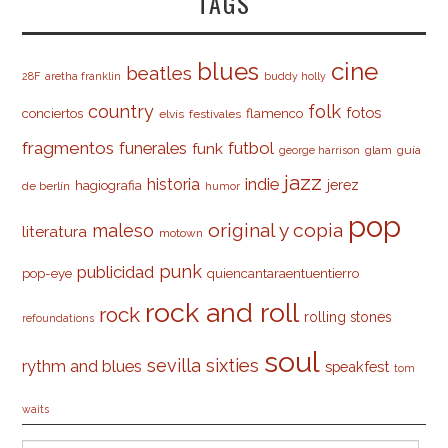
TAGS
cine
blues
beatles
28F
aretha franklin
buddy holly
country
folk
fotos
conciertos
flamenco
elvis
festivales
fragmentos
futbol
funerales
funk
glam
guía
george harrison
jazz
indie
historia
jerez
hagiografia
de berlín
humor
pop
original y copia
maleso
literatura
motown
punk
publicidad
pop-eye
quiencantaraentuentierro
rock and roll
rock
rolling stones
refoundations
soul
sevilla
sixties
rythm and blues
speakfest
tom
waits