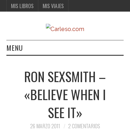
MIS LIBROS
MIS VIAJES
MENU
MIS LIBROS
RON SEXSMITH –
MIS VIAJES
«BELIEVE WHEN I
SEE IT»
26 MARZO 2011
2 COMENTARIOS