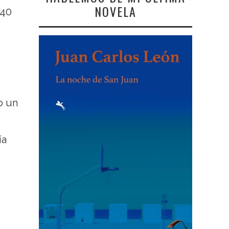
NOVELA
 40
o un
ía