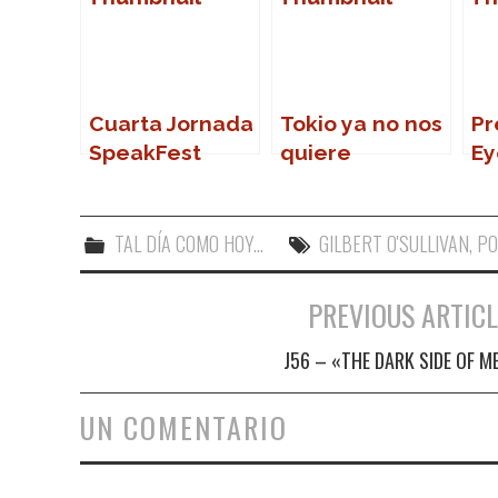
Cuarta Jornada
Tokio ya no nos
Pr
SpeakFest
quiere
Ey
2011: Charlie
Cá
Molina
co
TAL DÍA COMO HOY...
GILBERT O'SULLIVAN
,
P
PREVIOUS ARTICL
Navegación de entradas
J56 – «THE DARK SIDE OF M
UN COMENTARIO