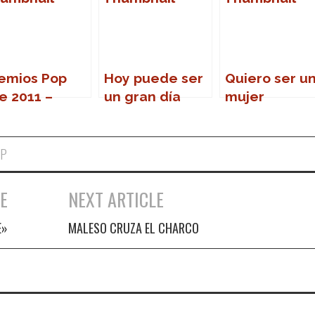
emios Pop
Hoy puede ser
Quiero ser u
e 2011 –
un gran día
mujer
ceres en el
razón
OP
E
NEXT ARTICLE
E»
MALESO CRUZA EL CHARCO