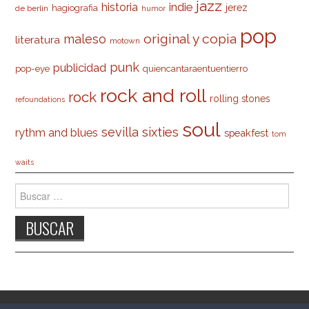
jazz
indie
historia
jerez
hagiografia
de berlín
humor
pop
original y copia
maleso
literatura
motown
punk
publicidad
pop-eye
quiencantaraentuentierro
rock and roll
rock
rolling stones
refoundations
soul
sevilla
sixties
rythm and blues
speakfest
tom
waits
Buscar: