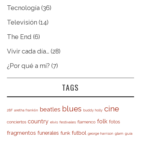
Tecnología
(36)
Televisión
(14)
The End
(6)
Vivir cada día…
(28)
¿Por qué a mí?
(7)
TAGS
cine
blues
beatles
28F
aretha franklin
buddy holly
country
folk
fotos
conciertos
flamenco
elvis
festivales
fragmentos
futbol
funerales
funk
glam
guía
george harrison