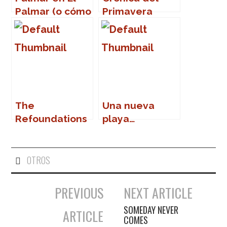
Palmar (o cómo
Primavera
volver a la
Sound 2007
vida)
The
Una nueva
Refoundations
playa…
en Marbella
OTROS
PREVIOUS
NEXT ARTICLE
Navegación de entradas
SOMEDAY NEVER
ARTICLE
COMES