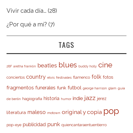
Vivir cada día…
(28)
¿Por qué a mí?
(7)
TAGS
cine
blues
beatles
28F
aretha franklin
buddy holly
country
folk
fotos
conciertos
flamenco
elvis
festivales
fragmentos
futbol
funerales
funk
glam
guía
george harrison
jazz
indie
historia
jerez
hagiografia
de berlín
humor
pop
original y copia
maleso
literatura
motown
punk
publicidad
pop-eye
quiencantaraentuentierro