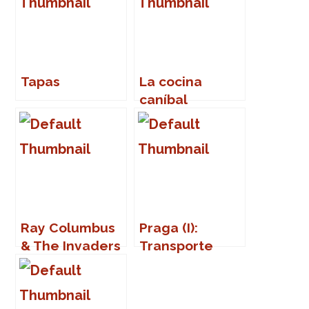
Tapas
La cocina
caníbal
Ray Columbus
Praga (I):
& The Invaders
Transporte
– ‘She’s a mod’
público