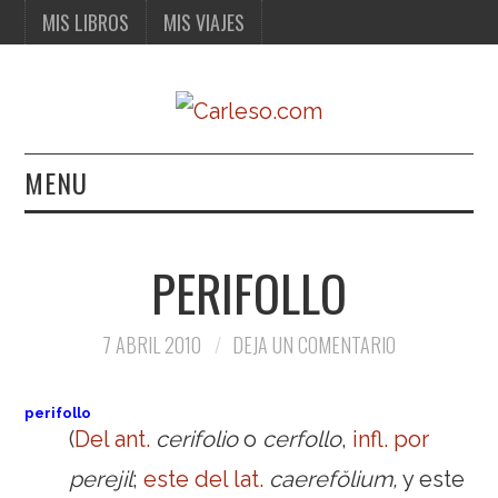
MIS LIBROS
MIS VIAJES
MENU
MIS LIBROS
PERIFOLLO
MIS VIAJES
7 ABRIL 2010
DEJA UN COMENTARIO
perifollo
(
Del
ant.
cerifolio
o
cerfollo
,
infl. por
perejil
;
este del
lat.
caerefŏlium,
y este