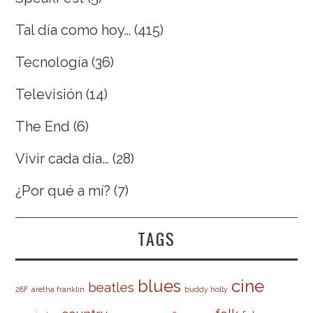
Tal día como hoy…
(415)
Tecnología
(36)
Televisión
(14)
The End
(6)
Vivir cada día…
(28)
¿Por qué a mí?
(7)
TAGS
cine
blues
beatles
28F
aretha franklin
buddy holly