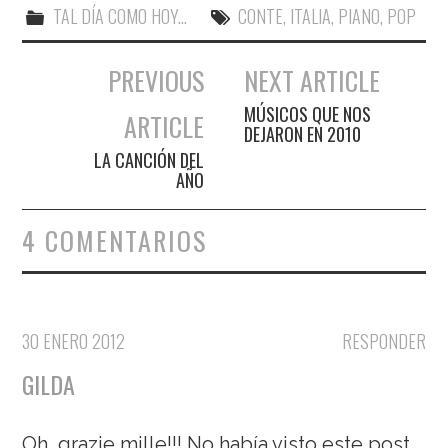
TAL DÍA COMO HOY...
CONTE
,
ITALIA
,
PIANO
,
POP
PREVIOUS
NEXT ARTICLE
Navegación de entradas
MÚSICOS QUE NOS
ARTICLE
DEJARON EN 2010
LA CANCIÓN DEL
AÑO
4 COMENTARIOS
30 ENERO 2012
RESPONDER
GILDA
Oh, grazie mille!!! No había visto este post…