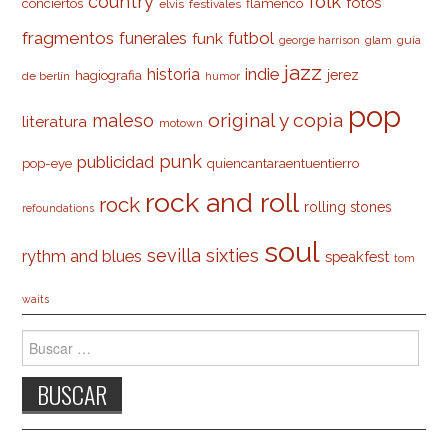
country
folk
fotos
conciertos
flamenco
elvis
festivales
fragmentos
futbol
funerales
funk
glam
guía
george harrison
jazz
indie
historia
jerez
hagiografia
de berlín
humor
pop
original y copia
maleso
literatura
motown
punk
publicidad
pop-eye
quiencantaraentuentierro
rock and roll
rock
rolling stones
refoundations
soul
sevilla
sixties
rythm and blues
speakfest
tom
waits
Buscar: