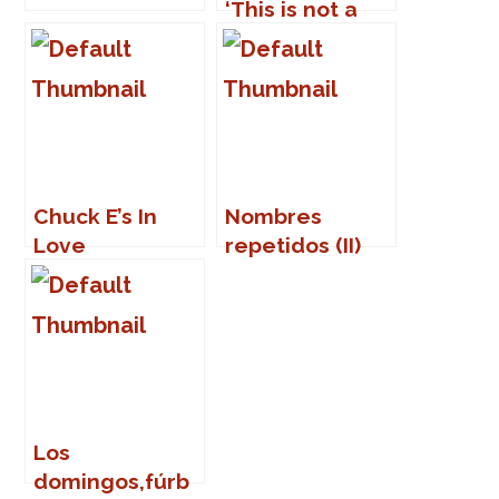
‘This is not a
test’
Chuck E’s In
Nombres
Love
repetidos (II)
Los
domingos,fúrb