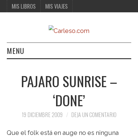
MIS LIBROS
MIS VIAJES
MENU
MIS LIBROS
PAJARO SUNRISE –
MIS VIAJES
‘DONE’
19 DICIEMBRE 2009
DEJA UN COMENTARIO
Que el folk está en auge no es ninguna