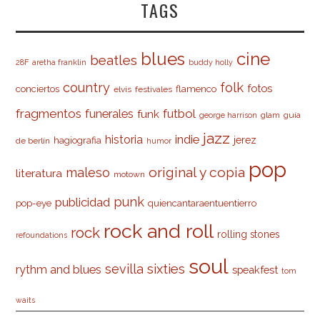
TAGS
cine
blues
beatles
28F
aretha franklin
buddy holly
country
folk
fotos
conciertos
flamenco
elvis
festivales
fragmentos
futbol
funerales
funk
glam
guía
george harrison
jazz
indie
historia
jerez
hagiografia
de berlín
humor
pop
original y copia
maleso
literatura
motown
punk
publicidad
pop-eye
quiencantaraentuentierro
rock and roll
rock
rolling stones
refoundations
soul
sevilla
sixties
rythm and blues
speakfest
tom
waits