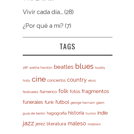
Vivir cada día…
(28)
¿Por qué a mí?
(7)
TAGS
blues
beatles
28F
aretha franklin
buddy
cine
country
conciertos
elvis
holly
folk
fragmentos
fotos
flamenco
festivales
futbol
funerales
funk
glam
george harrison
indie
historia
hagiografia
guía de berlín
humor
jazz
maleso
literatura
jerez
motown