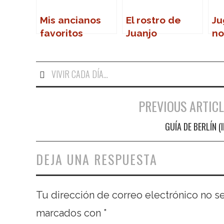
Mis ancianos
El rostro de
Ju
favoritos
Juanjo
no
Cardenal
co
d
VIVIR CADA DÍA...
PREVIOUS ARTICL
Navegación de entradas
GUÍA DE BERLÍN (II
DEJA UNA RESPUESTA
Tu dirección de correo electrónico no s
marcados con
*