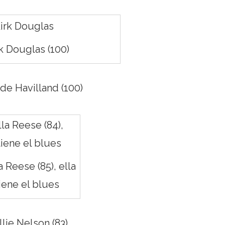
k Douglas (100)
 de Havilland (100)
a Reese (85), ella
iene el blues
lie Nelson (83)