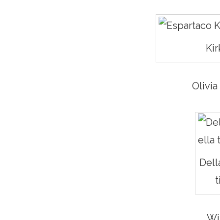
Kir
Olivia
Dell
t
Wil