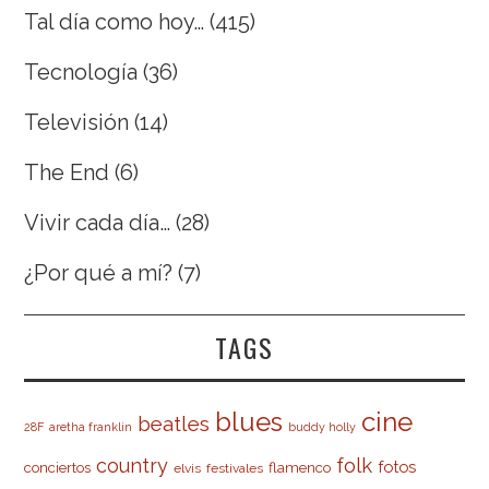
Tal día como hoy…
(415)
Tecnología
(36)
Televisión
(14)
The End
(6)
Vivir cada día…
(28)
¿Por qué a mí?
(7)
TAGS
cine
blues
beatles
28F
aretha franklin
buddy holly
country
folk
fotos
conciertos
flamenco
elvis
festivales