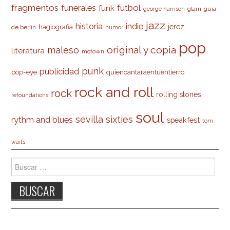
fragmentos
futbol
funerales
funk
glam
guía
george harrison
jazz
indie
historia
jerez
hagiografia
de berlín
humor
pop
original y copia
maleso
literatura
motown
punk
publicidad
pop-eye
quiencantaraentuentierro
rock and roll
rock
rolling stones
refoundations
soul
sevilla
sixties
rythm and blues
speakfest
tom
waits
Buscar: