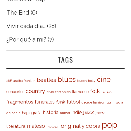
The End
(6)
Vivir cada día…
(28)
¿Por qué a mí?
(7)
TAGS
cine
blues
beatles
28F
aretha franklin
buddy holly
country
folk
fotos
conciertos
flamenco
elvis
festivales
fragmentos
futbol
funerales
funk
glam
guía
george harrison
jazz
indie
historia
jerez
hagiografia
de berlín
humor
pop
original y copia
maleso
literatura
motown