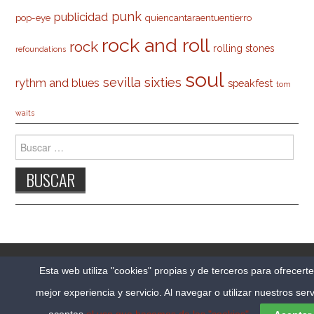
punk
publicidad
pop-eye
quiencantaraentuentierro
rock and roll
rock
rolling stones
refoundations
soul
sevilla
sixties
rythm and blues
speakfest
tom
waits
Buscar:
© 2026 CARLESO.COM. TODOS LOS DERECHOS
Esta web utiliza "cookies" propias y de terceros para ofrecert
RESERVADOS.
mejor experiencia y servicio. Al navegar o utilizar nuestros serv
FASHIONISTA
POR ATHEMES
aceptas
el uso que hacemos de las "cookies"