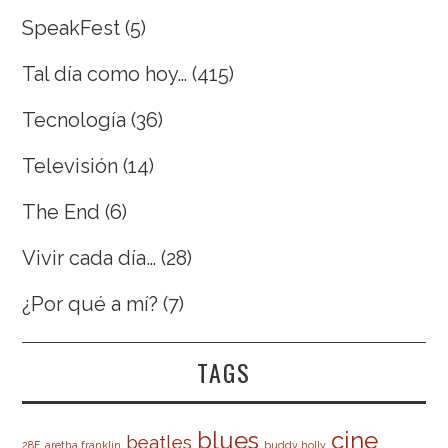
SpeakFest
(5)
Tal día como hoy…
(415)
Tecnología
(36)
Televisión
(14)
The End
(6)
Vivir cada día…
(28)
¿Por qué a mí?
(7)
TAGS
cine
blues
beatles
28F
aretha franklin
buddy holly