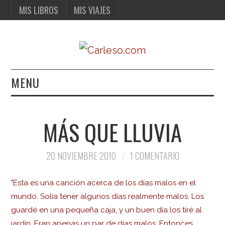
MIS LIBROS
MIS VIAJES
MENU
MIS LIBROS
MÁS QUE LLUVIA
MIS VIAJES
20 NOVIEMBRE 2010
1 COMENTARIO
"Esta es una canción acerca de los días malos en el
mundo. Solía tener algunos días realmente malos. Los
guardé en una pequeña caja, y un buen día los tiré al
jardín. Eran apenas un par de días malos. Entonces,