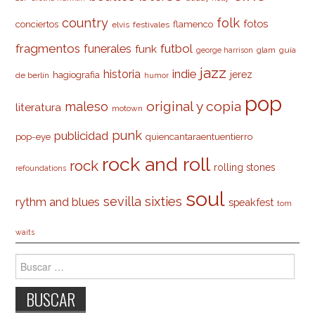
country
folk
fotos
conciertos
flamenco
elvis
festivales
fragmentos
futbol
funerales
funk
glam
guía
george harrison
jazz
indie
historia
jerez
hagiografia
de berlín
humor
pop
original y copia
maleso
literatura
motown
punk
publicidad
pop-eye
quiencantaraentuentierro
rock and roll
rock
rolling stones
refoundations
soul
sevilla
sixties
rythm and blues
speakfest
tom
waits
Buscar: