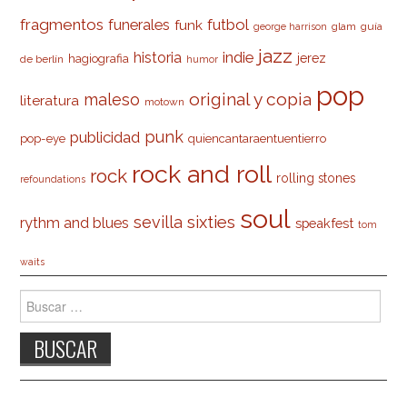
fragmentos
futbol
funerales
funk
glam
guía
george harrison
jazz
indie
historia
jerez
hagiografia
de berlín
humor
pop
original y copia
maleso
literatura
motown
punk
publicidad
pop-eye
quiencantaraentuentierro
rock and roll
rock
rolling stones
refoundations
soul
sevilla
sixties
rythm and blues
speakfest
tom
waits
Buscar: