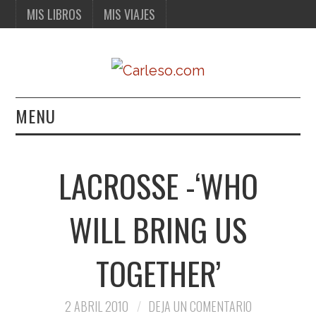
MIS LIBROS
MIS VIAJES
MENU
MIS LIBROS
LACROSSE -‘WHO
MIS VIAJES
WILL BRING US
TOGETHER’
2 ABRIL 2010
DEJA UN COMENTARIO