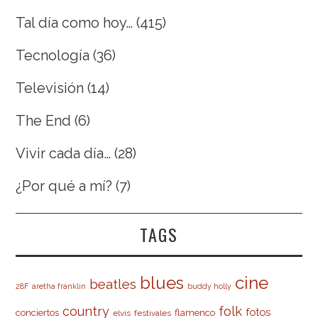
Tal día como hoy…
(415)
Tecnología
(36)
Televisión
(14)
The End
(6)
Vivir cada día…
(28)
¿Por qué a mí?
(7)
TAGS
cine
blues
beatles
28F
aretha franklin
buddy holly
country
folk
fotos
conciertos
flamenco
elvis
festivales