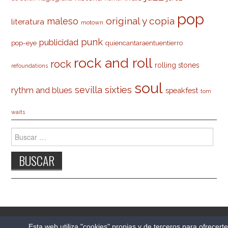
pop
original y copia
maleso
literatura
motown
punk
publicidad
pop-eye
quiencantaraentuentierro
rock and roll
rock
rolling stones
refoundations
soul
sevilla
sixties
rythm and blues
speakfest
tom
waits
Buscar:
© 2026 CARLESO.COM. TODOS LOS DERECHOS
Esta web utiliza "cookies" propias y de terceros para ofrecert