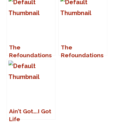
The
The
Refoundations
Refoundations
en Praga
en Sanlúcar
Ain’t Got….I Got
Life