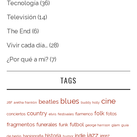
Tecnología
(36)
Televisión
(14)
The End
(6)
Vivir cada día…
(28)
¿Por qué a mí?
(7)
TAGS
cine
blues
beatles
28F
aretha franklin
buddy holly
country
folk
fotos
conciertos
flamenco
elvis
festivales
fragmentos
futbol
funerales
funk
glam
guía
george harrison
jazz
indie
historia
jerez
hagiografia
de berlín
humor