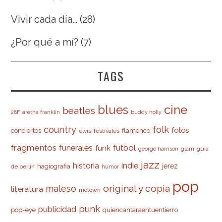
Vivir cada día…
(28)
¿Por qué a mí?
(7)
TAGS
cine
blues
beatles
28F
aretha franklin
buddy holly
country
folk
fotos
conciertos
flamenco
elvis
festivales
fragmentos
futbol
funerales
funk
glam
guía
george harrison
jazz
indie
historia
jerez
hagiografia
de berlín
humor
pop
original y copia
maleso
literatura
motown
punk
publicidad
pop-eye
quiencantaraentuentierro