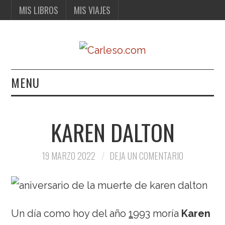
MIS LIBROS
MIS VIAJES
MENU
MIS LIBROS
KAREN DALTON
MIS VIAJES
19 MARZO 2022
DEJA UN COMENTARIO
Un día como hoy del año
1993
moría
Karen