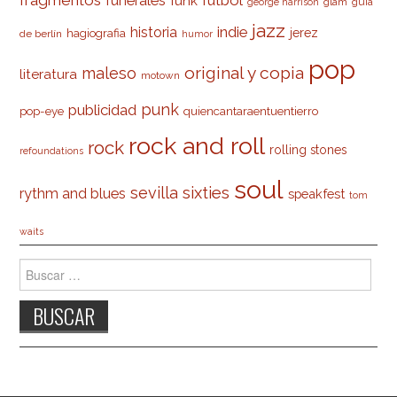
funerales
funk
glam
guía
george harrison
jazz
indie
historia
jerez
hagiografia
de berlín
humor
pop
original y copia
maleso
literatura
motown
punk
publicidad
pop-eye
quiencantaraentuentierro
rock and roll
rock
rolling stones
refoundations
soul
sevilla
sixties
rythm and blues
speakfest
tom
waits
Buscar: