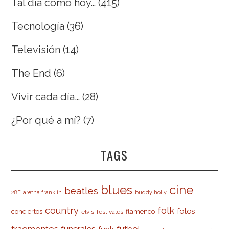
Tal día como hoy…
(415)
Tecnología
(36)
Televisión
(14)
The End
(6)
Vivir cada día…
(28)
¿Por qué a mí?
(7)
TAGS
cine
blues
beatles
28F
aretha franklin
buddy holly
country
folk
fotos
conciertos
flamenco
elvis
festivales
fragmentos
futbol