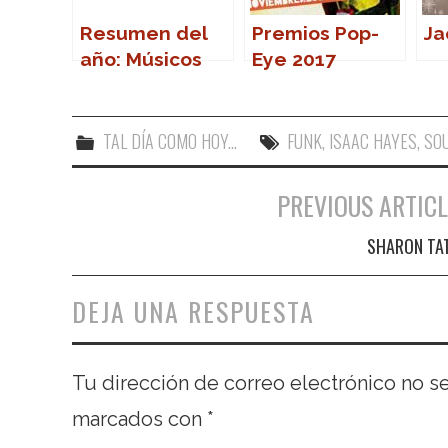
Resumen del
Premios Pop-
Ja
año: Músicos
Eye 2017
que nos
dejaron en
2011
TAL DÍA COMO HOY...
FUNK
,
ISAAC HAYES
,
SO
PREVIOUS ARTICL
Navegación de entradas
SHARON TA
DEJA UNA RESPUESTA
Tu dirección de correo electrónico no s
marcados con
*