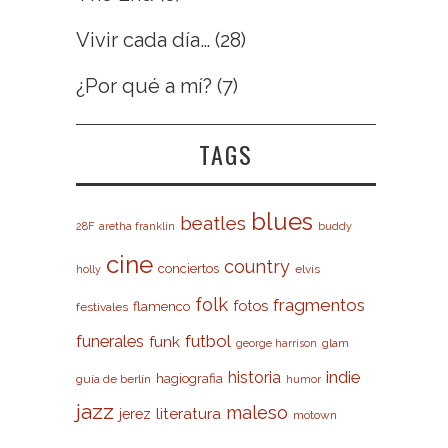
Vivir cada día…
(28)
¿Por qué a mí?
(7)
TAGS
blues
beatles
28F
aretha franklin
buddy
cine
country
conciertos
elvis
holly
folk
fragmentos
fotos
flamenco
festivales
futbol
funerales
funk
glam
george harrison
indie
historia
hagiografia
guía de berlín
humor
jazz
maleso
literatura
jerez
motown